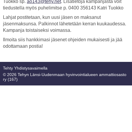
Tuokko sp.
ao143@tehy.net
. Lisätietoja kampanjasta voit
tiedustella myös puhelimitse p. 0400 356143 Katri Tuokko
Lahjat postitetaan, kun uusi jäsen on maksanut
jäsenmaksunsa. Palkinnot lähetetään kerran kuukaudessa.
Kampanja toistaiseksi voimassa.
Ilmoita siis hankkimasi jäsenet ohjeiden mukaisesti ja jää
odottamaan postia!
Tehty Yhdistysavaimella
©
2026 Tehyn Länsi-Uudenmaan hyvinvointialueen ammattiosasto
ry (167)