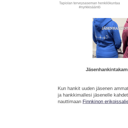
Tapiolan terveysaseman henkilökuntaa
#nyrkkisääntö
Jäsenhankintaka
Kun hankit uuden jäsenen ammatt
ja hankkimallesi jäsenelle kahdet 
nauttimaan
Finnkinon erikoissali