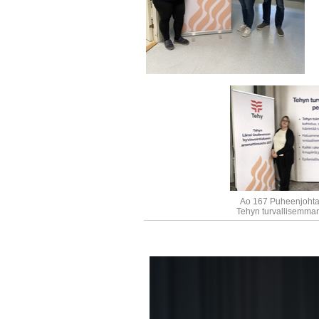
Ao 167 Puheenjohtaj
Tehyn turvallisemman 