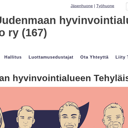
Jäsenhuone
|
Työhuone
Uudenmaan hyvinvointia
 ry (167)
Hallitus
Luottamusedustajat
Ota Yhteyttä
Liity
n hyvinvointialueen Tehyläi