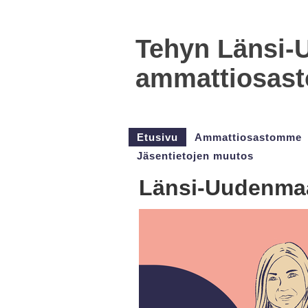
Tehyn Länsi-
ammattiosasto
Etusivu
Ammattiosastomme
Jäsentietojen muutos
Länsi-Uudenmaa