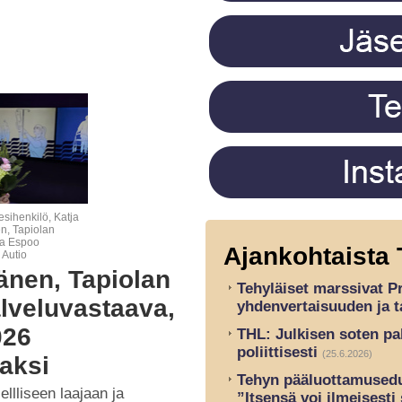
sihenkilö, Katja
, Tapiolan
a Espoo
Ajankohtaista 
 Autio
änen, Tapiolan
Tehyläiset marssivat P
lveluvastaava,
yhdenvertaisuuden ja t
026
THL: Julkisen soten pa
poliittisesti
(25.6.2026)
jaksi
Tehyn pääluottamusedus
ellliseen laajaan ja
”Itsensä voi ilmeisesti