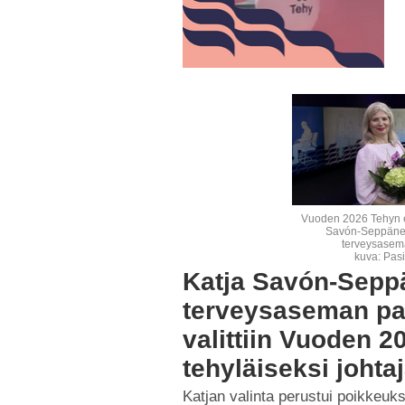
Vuoden 2026 Tehyn e
Savón-Seppänen
terveysasem
kuva: Pasi
Katja Savón-Sepp
terveysaseman pa
valittiin Vuoden 2
tehyläiseksi johta
Katjan valinta perustui poikkeuks