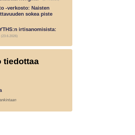
o -verkosto: Naisten
ttavuuden sokea piste
YTHS:n irtisanomisista:
(23.6.2026)
 tiedottaa
a
hankintaan