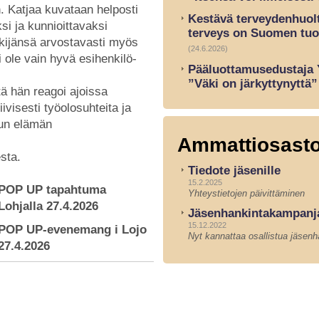
. Katjaa kuvataan helposti
Kestävä terveydenhuolt
ksi ja kunnioittavaksi
terveys on Suomen tuo
ekijänsä arvostavasti myös
(24.6.2026)
i ole vain hyvä esihenkilö-
Pääluottamusedustaja 
”Väki on järkyttynyttä”
ttä hän reagoi ajoissa
iivisesti työolosuhteita ja
uun elämän
Ammattiosasto
esta.
Tiedote jäsenille
15.2.2025
POP UP tapahtuma
Yhteystietojen päivittäminen
Lohjalla 27.4.2026
Jäsenhankintakampanj
15.12.2022
POP UP‑evenemang i Lojo
Nyt kannattaa osallistua jäsen
27.4.2026