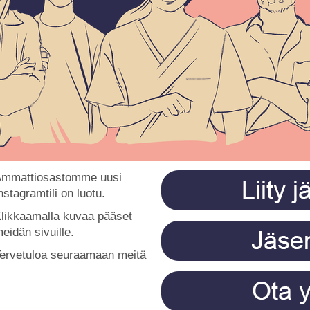
mmattiosastomme uusi
nstagramtili on luotu.
likkaamalla kuvaa pääset
eidän sivuille.
ervetuloa seuraamaan meitä