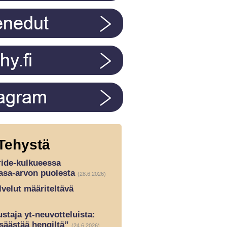
Tehystä
ride-kulkueessa
asa-arvon puolesta
(28.6.2026)
lvelut määriteltävä
taja yt-neuvotteluista:
 säästää hengiltä”
(24.6.2026)