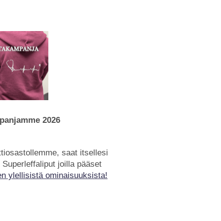
mpanjamme 2026
iosastollemme, saat itsellesi
Superleffaliput joilla pääset
en ylellisistä ominaisuuksista!