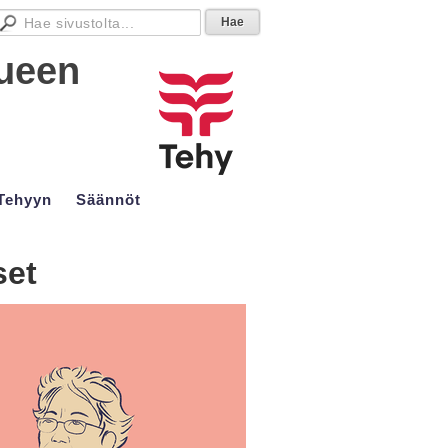
lueen
 Tehyyn
Säännöt
set