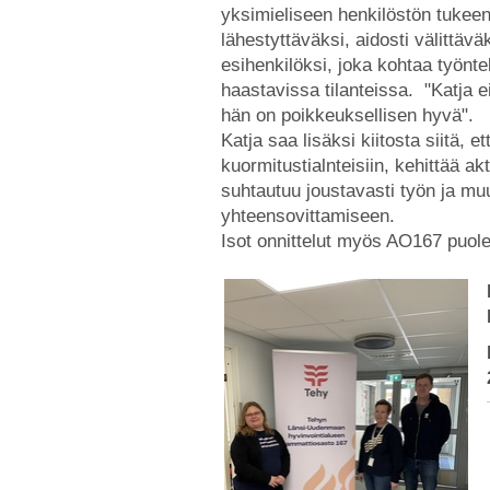
yksimieliseen henkilöstön tukeen
lähestyttäväksi, aidosti välittävä
esihenkilöksi, joka kohtaa työnt
haastavissa tilanteissa. "Katja e
hän on poikkeuksellisen hyvä".
Katja saa lisäksi kiitosta siitä, e
kuormitustialnteisiin, kehittää akt
suhtautuu joustavasti työn ja m
yhteensovittamiseen.
Isot onnittelut myös AO167 puol