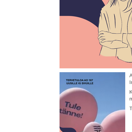
A
I
K
m
T